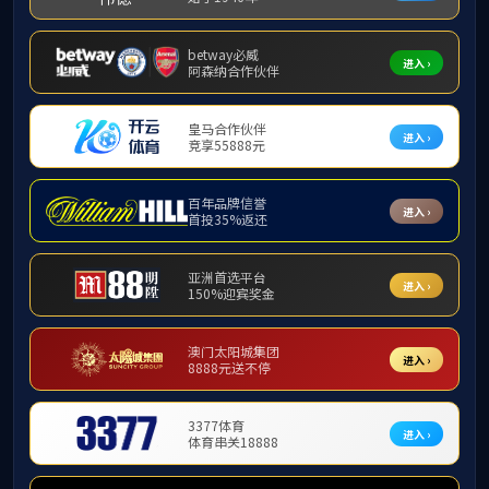
通
首页
学工动态
学院风采